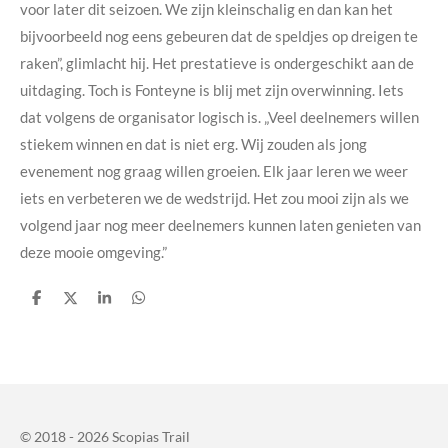
voor later dit seizoen. We zijn kleinschalig en dan kan het
bijvoorbeeld nog eens gebeuren dat de speldjes op dreigen te
raken”, glimlacht hij. Het prestatieve is ondergeschikt aan de
uitdaging. Toch is Fonteyne is blij met zijn overwinning. Iets
dat volgens de organisator logisch is. „Veel deelnemers willen
stiekem winnen en dat is niet erg. Wij zouden als jong
evenement nog graag willen groeien. Elk jaar leren we weer
iets en verbeteren we de wedstrijd. Het zou mooi zijn als we
volgend jaar nog meer deelnemers kunnen laten genieten van
deze mooie omgeving.”
D
D
S
D
e
e
h
e
l
e
a
l
e
l
r
e
n
e
n
© 2018 - 2026 Scopias Trail